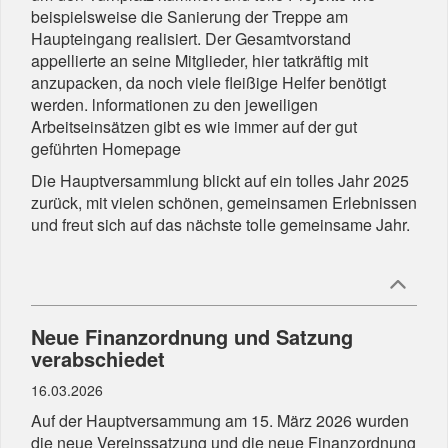
beispielsweise die Sanierung der Treppe am
Haupteingang realisiert. Der Gesamtvorstand
appellierte an seine Mitglieder, hier tatkräftig mit
anzupacken, da noch viele fleißige Helfer benötigt
werden. lnformationen zu den jeweiligen
Arbeitseinsätzen gibt es wie immer auf der gut
geführten Homepage
Die Hauptversammlung blickt auf ein tolles Jahr 2025
zurück, mit vielen schönen, gemeinsamen Erlebnissen
und freut sich auf das nächste tolle gemeinsame Jahr.
Neue Finanzordnung und Satzung
verabschiedet
16.03.2026
Auf der Hauptversammung am 15. März 2026 wurden
die neue Vereinssatzung und die neue Finanzordnung