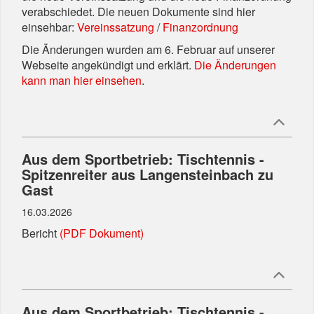
verabschiedet. Die neuen Dokumente sind hier
einsehbar:
Vereinssatzung
/
Finanzordnung
Die Änderungen wurden am 6. Februar auf unserer
Webseite angekündigt und erklärt.
Die Änderungen
kann man hier einsehen
.
Aus dem Sportbetrieb: Tischtennis -
Spitzenreiter aus Langensteinbach zu
Gast
16.03.2026
Bericht
(PDF Dokument)
Aus dem Sportbetrieb: Tischtennis -