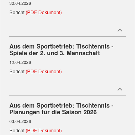
30.04.2026
Bericht
(PDF Dokument)
Aus dem Sportbetrieb: Tischtennis -
Spiele der 2. und 3. Mannschaft
12.04.2026
Bericht
(PDF Dokument)
Aus dem Sportbetrieb: Tischtennis -
Planungen für die Saison 2026
03.04.2026
Bericht
(PDF Dokument)