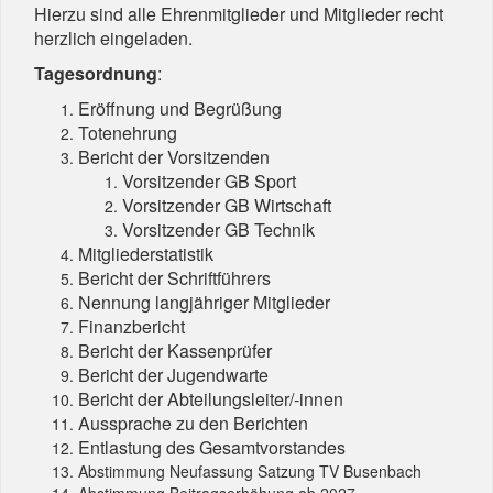
Hierzu sind alle Ehrenmitglieder und Mitglieder recht
herzlich eingeladen.
Tagesordnung
:
Eröffnung und Begrüßung
Totenehrung
Bericht der Vorsitzenden
Vorsitzender GB Sport
Vorsitzender GB Wirtschaft
Vorsitzender GB Technik
Mitgliederstatistik
Bericht der Schriftführers
Nennung langjähriger Mitglieder
Finanzbericht
Bericht der Kassenprüfer
Bericht der Jugendwarte
Bericht der Abteilungsleiter/-innen
Aussprache zu den Berichten
Entlastung des Gesamtvorstandes
Abstimmung Neufassung Satzung TV Busenbach