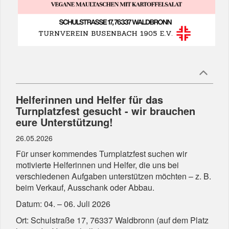
Helferinnen und Helfer für das
Turnplatzfest gesucht - wir brauchen
eure Unterstützung!
26.05.2026
Für unser kommendes Turnplatzfest suchen wir
motivierte Helferinnen und Helfer, die uns bei
verschiedenen Aufgaben unterstützen möchten – z. B.
beim Verkauf, Ausschank oder Abbau.
Datum: 04. – 06. Juli 2026
Ort: Schulstraße 17, 76337 Waldbronn (auf dem Platz